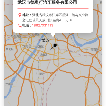
武汉市德奥行汽车服务有限公司
地址：
湖北省武汉市江岸区后湖二路与兴业路
交汇处瑞景天成5栋1层商4、5、6
电话：
18627031113
📍